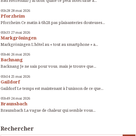
Bad Herrenalb J’ai donc quitté ce petit hôtel situé à...
05h28
28
mai 2026
Pforzheim
Pforzheim Ce matin à 6h28 pas plaisanteries douteuses...
05h33
27
mai 2026
Markgröningen
Markgröningen L’hôtel au « tout au smartphone » a...
05h46
26
mai 2026
Bachnang
Backnang Je ne sais pour vous, mais je trouve que...
05h54
25
mai 2026
Gaildorf
Gaildorf Le temps est maintenant à l’unisson de ce que...
05h49
24
mai 2026
Braunsbach
Braunsbach La vague de chaleur qui semble vous...
Rechercher