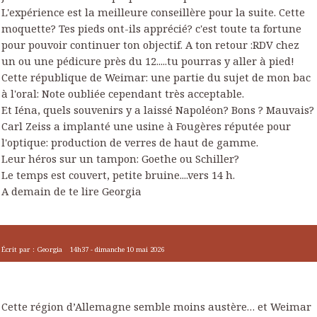
L'expérience est la meilleure conseillère pour la suite. Cette
moquette? Tes pieds ont-ils apprécié? c'est toute ta fortune
pour pouvoir continuer ton objectif. A ton retour :RDV chez
un ou une pédicure près du 12.....tu pourras y aller à pied!
Cette république de Weimar: une partie du sujet de mon bac
à l'oral: Note oubliée cependant très acceptable.
Et Iéna, quels souvenirs y a laissé Napoléon? Bons ? Mauvais?
Carl Zeiss a implanté une usine à Fougères réputée pour
l'optique: production de verres de haut de gamme.
Leur héros sur un tampon: Goethe ou Schiller?
Le temps est couvert, petite bruine....vers 14 h.
A demain de te lire Georgia
Écrit par :
Georgia
14h37
-
dimanche 10
mai 2026
Cette région d’Allemagne semble moins austère… et Weimar