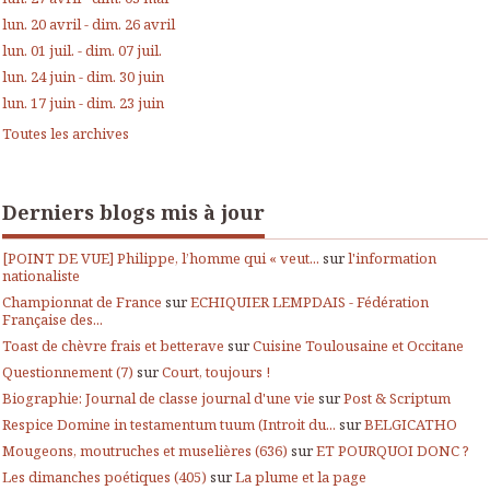
lun. 20 avril - dim. 26 avril
lun. 01 juil. - dim. 07 juil.
lun. 24 juin - dim. 30 juin
lun. 17 juin - dim. 23 juin
Toutes les archives
Derniers blogs mis à jour
[POINT DE VUE] Philippe, l’homme qui « veut...
sur
l'information
nationaliste
Championnat de France
sur
ECHIQUIER LEMPDAIS - Fédération
Française des...
Toast de chèvre frais et betterave
sur
Cuisine Toulousaine et Occitane
Questionnement (7)
sur
Court, toujours !
Biographie: Journal de classe journal d'une vie
sur
Post & Scriptum
Respice Domine in testamentum tuum (Introit du...
sur
BELGICATHO
Mougeons, moutruches et muselières (636)
sur
ET POURQUOI DONC ?
Les dimanches poétiques (405)
sur
La plume et la page