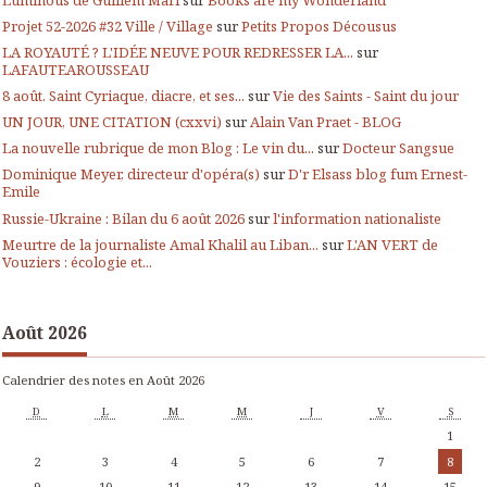
Projet 52-2026 #32 Ville / Village
sur
Petits Propos Décousus
LA ROYAUTÉ ? L'IDÉE NEUVE POUR REDRESSER LA...
sur
LAFAUTEAROUSSEAU
8 août. Saint Cyriaque, diacre, et ses...
sur
Vie des Saints - Saint du jour
UN JOUR, UNE CITATION (cxxvi)
sur
Alain Van Praet - BLOG
La nouvelle rubrique de mon Blog : Le vin du...
sur
Docteur Sangsue
Dominique Meyer, directeur d'opéra(s)
sur
D'r Elsass blog fum Ernest-
Emile
Russie-Ukraine : Bilan du 6 août 2026
sur
l'information nationaliste
Meurtre de la journaliste Amal Khalil au Liban...
sur
L'AN VERT de
Vouziers : écologie et...
Août 2026
Calendrier des notes en Août 2026
D
L
M
M
J
V
S
1
2
3
4
5
6
7
8
9
10
11
12
13
14
15