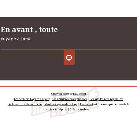
En avant , toute
voyage à pied
Créer un blog
sur
Hautetfort
Les derniers blogs mis à jour
|
Les dernières notes publiées
|
Les tags les plus populaires
Déclarer un contenu illicite
|
Mentions légales de ce blog
|
Hautetfort
est une marque déposée de la
société talkSpirit | Créez votre
blog
!