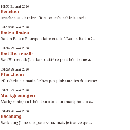
10h53
31
mai 2026
Renchen
Renchen Un dernier effort pour franchir la Forêt...
06h16
30
mai 2026
Baden Baden
Baden Baden Pourquoi faire escale à Baden Baden ?...
06h34
29
mai 2026
Bad Herrenalb
Bad Herrenalb J’ai donc quitté ce petit hôtel situé à...
05h28
28
mai 2026
Pforzheim
Pforzheim Ce matin à 6h28 pas plaisanteries douteuses...
05h33
27
mai 2026
Markgröningen
Markgröningen L’hôtel au « tout au smartphone » a...
05h46
26
mai 2026
Bachnang
Backnang Je ne sais pour vous, mais je trouve que...