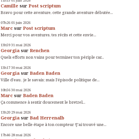
11h15
01
juin 2026
Camille
sur
Post scriptum
Bravo pour cette aventure, cette grande aventure débutée...
07h26
01
juin 2026
Marc
sur
Post scriptum
Merci pour vos aventures, tes récits et cette envie...
13h59
31
mai 2026
Georgia
sur
Renchen
Quels efforts non vains pour terminer ton périple car...
13h17
30
mai 2026
Georgia
sur
Baden Baden
Ville d'eau , je le savais; mais l'épisode politique de...
10h56
30
mai 2026
Marc
sur
Baden Baden
Ça commence à sentir doucement le bretzel...
13h20
29
mai 2026
Georgia
sur
Bad Herrenalb
Encore une belle étape à ton compteur !J'ai trouvé une...
17h46
28
mai 2026